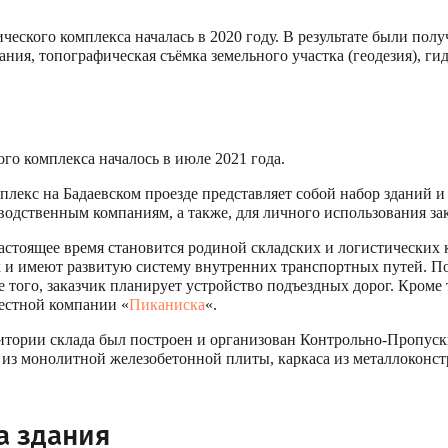
ческого комплекса началась в 2020 году. В результате были по
ия, топографическая съёмка земельного участка (геодезия), ги
о комплекса началось в июле 2021 года.
екс на Бадаевском проезде представляет собой набор зданий и
одственным компаниям, а также, для личного использования зак
стоящее время становится родиной складских и логистических 
 и имеют развитую систему внутренних транспортных путей. По
 того, заказчик планирует устройство подъездных дорог. Кроме 
вестной компании «
Пиканиска
«.
рритории склада был построен и организован Контрольно-Пропус
з монолитной железобетонной плиты, каркаса из металлоконстр
а здания